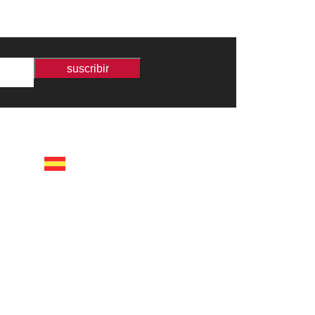
suscribir
españa
calle recaredo, 3 madrid –
28002
tel +34 91 650 1841