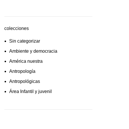
cultura /feminismo / filofosofía /
sociología
Derecho
colecciones
Economía
Sin categorizar
Educaciòn
Ambiente y democracia
Estadística
América nuestra
Feminismo
Antropología
Filosofía social
Antropológicas
Historia
Área Infantil y juvenil
Lingüística
Arquitectura y urbanismo
Literatura infantil
Arte y pensamiento
Medioambiente
Artes
Pensamiento crítico