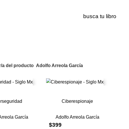
Adolfo Arreola García
/a del producto
Adolfo Arreola García
rseguridad
Ciberespionaje
Arreola García
Adolfo Arreola García
$
399