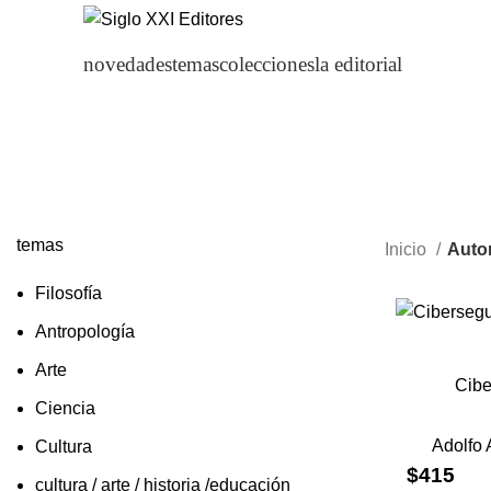
novedades
temas
colecciones
la editorial
temas
Inicio
Autor
Filosofía
Antropología
Arte
Cibe
Ciencia
Adolfo 
Cultura
$
415
cultura / arte / historia /educación