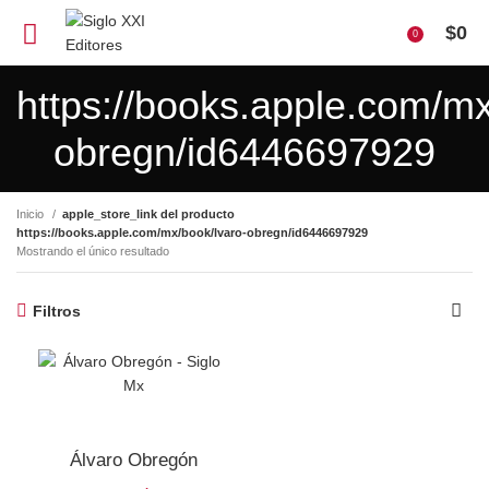
$
0
0
https://books.apple.com/mx
obregn/id6446697929
Inicio
apple_store_link del producto
https://books.apple.com/mx/book/lvaro-obregn/id6446697929
Mostrando el único resultado
Filtros
Álvaro Obregón