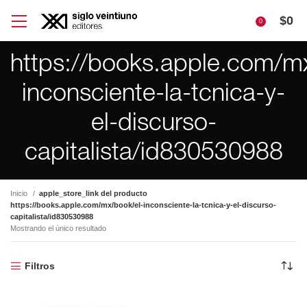
$
0
0
https://books.apple.com/m
inconsciente-la-tcnica-y-
el-discurso-
capitalista/id830530988
Inicio
apple_store_link del producto
https://books.apple.com/mx/book/el-inconsciente-la-tcnica-y-el-discurso-
capitalista/id830530988
Mostrando el único resultado
Filtros