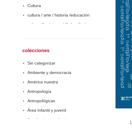
Cultura
cultura / arte / historia /educación
cultura /feminismo / filofosofía /
sociología
Derecho
Economía
colecciones
Educaciòn
Sin categorizar
Estadística
Ambiente y democracia
Feminismo
América nuestra
Filosofía social
Antropología
Historia
Antropológicas
Lingüística
Área Infantil y juvenil
Literatura infantil
Arquitectura y urbanismo
Medioambiente
Arte y pensamiento