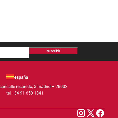
suscribir
españa
acán
calle recaredo, 3 madrid – 28002
tel +34 91 650 1841