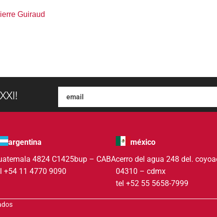
ierre Guiraud
XXI!
argentina
méxico
uatemala 4824 C1425bup – CABA
cerro del agua 248 del. coyo
el +54 11 4770 9090
04310 – cdmx
tel +52 55 5658-7999
vados