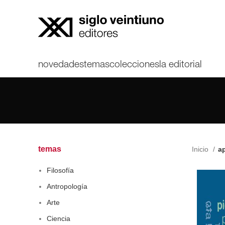
novedades
temas
colecciones
la editorial
temas
Inicio
ap
Filosofía
Antropología
Arte
Ciencia