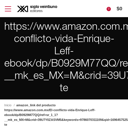
$
0
0
https://www.amazon.com.m
conflicto-vida-Enrique-
Leff-
ebook/dp/B0929M77QQ/re
__mk_es_MX=M&crid=39U7
te
Inicio
amazon_link del producto
https://www.amazon.com.mx/El-conflicto-vida-Enrique-Leff-
ebook/dp/B0929M77QQ/ref=sr_1_1?
__mk_es_MX=M&crid=39U7Y0ZASVM5&keywords=9786070311109&qid=1696457525&
te