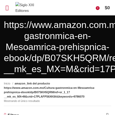
$
0
0
https://www.amazon.com.m
gastronmica-en-
Mesoamrica-prehispnica-
ebook/dp/B07SKH5QRM/re
__mk_es_MX=M&crid=17
Inicio
amazon_link del producto
https://www.amazon.com.mx/Cultura-gastronmica-en-Mesoamrica-
prehispnica-ebook/dp/B07SKH5QRM/ref=sr_1_1?
__mk_es_MX=M&crid=17PLAFPS6XK8A&keywords=9786070
Mostrando el único resultado