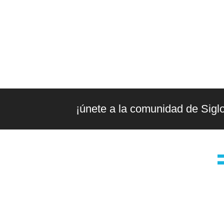
¡únete a la comunidad de Sigl
la editorial
g
Editorial independiente de pensamiento
t
crítico y ensayos de intervención. Libros
para interrogar el presente.
2024. Siglo XXI Editores Argentina ©️. Todos los derechos reservados