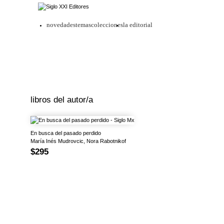
novedades
temas
colecciones
la editorial
libros del autor/a
En busca del pasado perdido
María Inés Mudrovcic, Nora Rabotnikof
$295