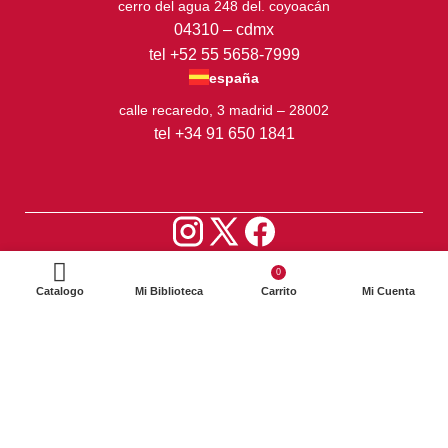
cerro del agua 248 del. coyoacán
04310 – cdmx
tel +52 55 5658-7999
españa
calle recaredo, 3 madrid – 28002
tel +34 91 650 1841
2024. Siglo XXI Editores Argentina ©️. Todos los derechos
0
reservados
Catalogo
Mi Biblioteca
Carrito
Mi Cuenta