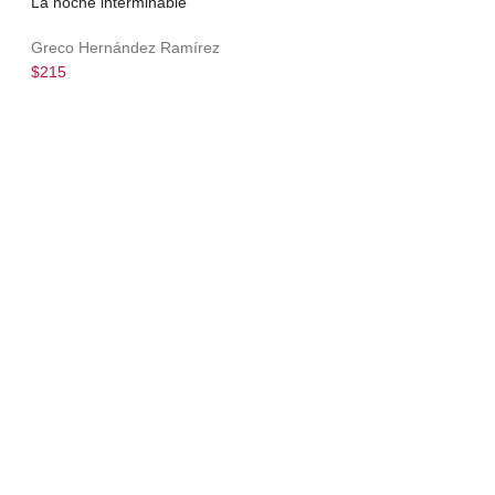
La noche interminable
Greco Hernández Ramírez
$215
¡únete a la comunidad de Siglo XXI!
Email