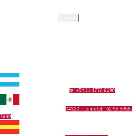
suscribir
Editorial independiente de pensamiento crítico y ensayos de
intervención. Libros para interrogar el presente.
la editorial
argentina
tel +54 11 4770 9090
guatemala 4824 C1425bup – CABA
méxico
04310 – cdmx
tel +52 55 5658-
cerro del agua 248 del. coyoacán
7999
españa