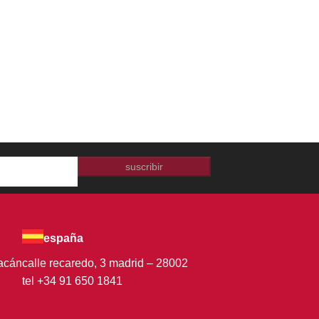
suscribir
españa
oacán
calle recaredo, 3 madrid – 28002
tel +34 91 650 1841