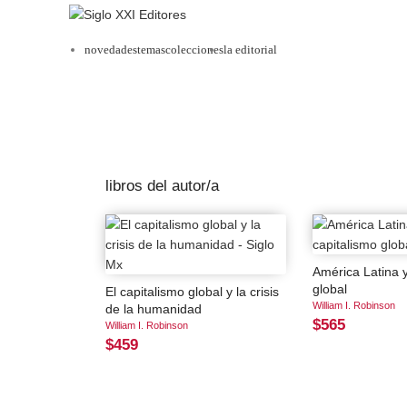
novedades
temas
colecciones
la editorial
libros del autor/a
América Latina y
global
El capitalismo global y la crisis
William I. Robinson
de la humanidad
$565
William I. Robinson
$459