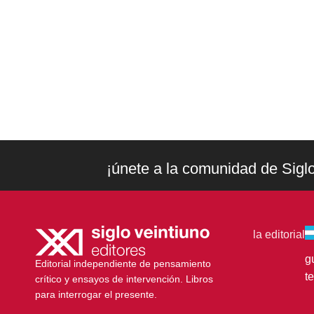
¡únete a la comunidad de Sigl
la editorial
g
Editorial independiente de pensamiento
t
crítico y ensayos de intervención. Libros
para interrogar el presente.