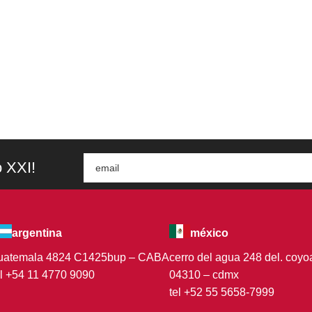
o XXI!
argentina
méxico
uatemala 4824 C1425bup – CABA
cerro del agua 248 del. coy
el +54 11 4770 9090
04310 – cdmx
tel +52 55 5658-7999