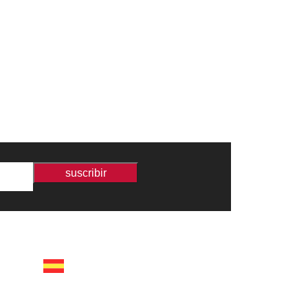
suscribir
españa
calle recaredo, 3 madrid –