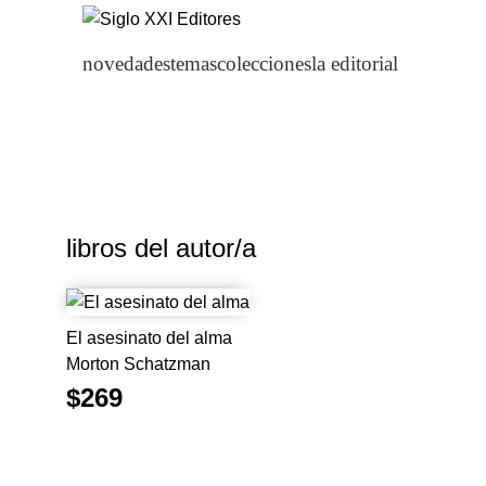
novedades
temas
colecciones
la editorial
libros del autor/a
El asesinato del alma
Morton Schatzman
$269