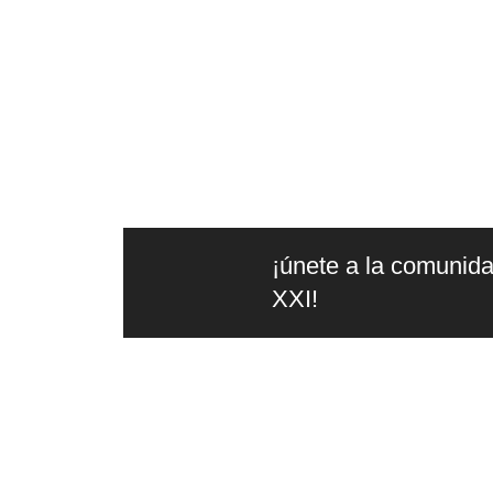
¡únete a la comunida
XXI!
la
edit
Editorial independiente de
pensamiento crítico y ensayos de