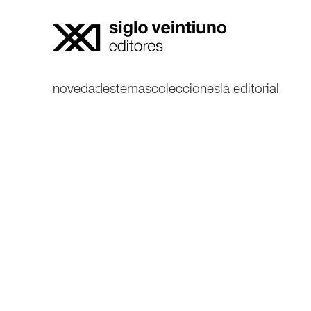
novedades
temas
colecciones
la editorial