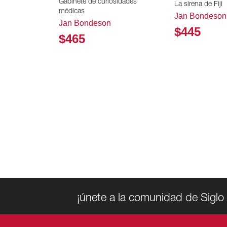
Gabinete de curiosidades
La sirena de Fiji
médicas
Jan Bondeson
Jan Bondeson
$445
$465
¡únete a la comunidad de Siglo 