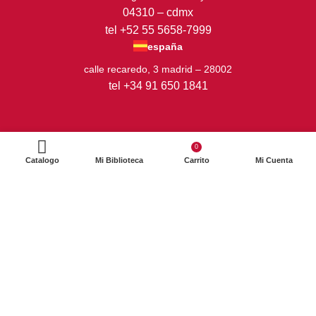
04310 – cdmx
tel +52 55 5658-7999
españa
calle recaredo, 3 madrid – 28002
tel +34 91 650 1841
0
Catalogo
Mi Biblioteca
Carrito
Mi Cuenta
2024. Siglo XXI Editores Argentina ©️. Todos los derechos
reservados