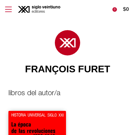
$
0
0
FRANÇOIS FURET
libros del autor/a