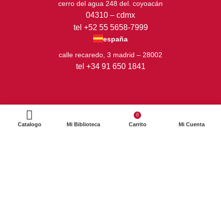
cerro del agua 248 del. coyoacán
04310 – cdmx
tel +52 55 5658-7999
españa
calle recaredo, 3 madrid – 28002
tel +34 91 650 1841
0
Catalogo
Mi Biblioteca
Carrito
Mi Cuenta
2024. Siglo XXI Editores Argentina ©️. Todos los derechos
reservados