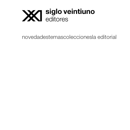
novedades
temas
colecciones
la editorial