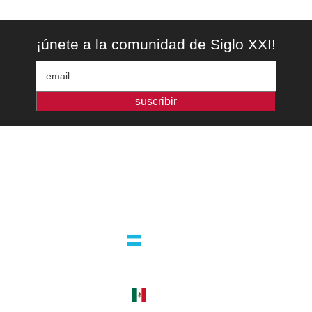
¡únete a la comunidad de Siglo XXI!
suscribir
Editorial independiente de pensamiento crítico y ensayos de intervención.
Libros para interrogar el presente.
la editorial
argentina
guatemala 4824 C1425bup – CABA
tel +54 11 4770 9090
méxico