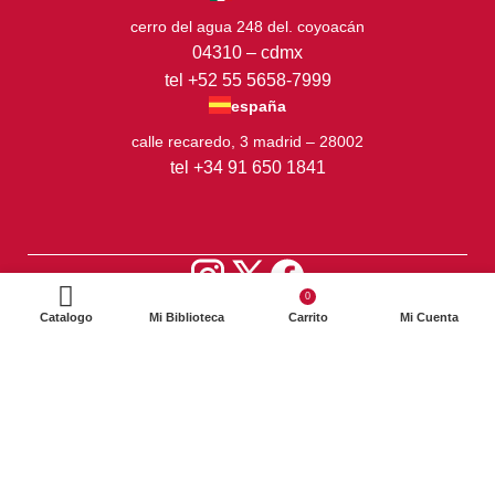
cerro del agua 248 del. coyoacán
04310 – cdmx
tel +52 55 5658-7999
españa
calle recaredo, 3 madrid – 28002
tel +34 91 650 1841
0
2024. Siglo XXI Editores Argentina ©️. Todos los derechos
Catalogo
Mi Biblioteca
Carrito
Mi Cuenta
reservados