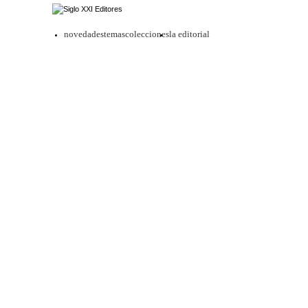
novedades
temas
colecciones
la editorial