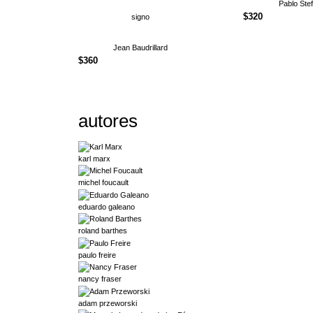
Pablo Ste
$
320
signo
Jean Baudrillard
$
360
autores
karl marx
michel foucault
eduardo galeano
roland barthes
paulo freire
nancy fraser
adam przeworski