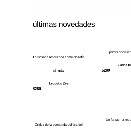
últimas novedades
El primer sociali
La filosofía americana como filosofía
Carlos Il
$
280
sin más
Leopoldo Zea
$
280
Un fantasma reco
Crítica de la economía política del