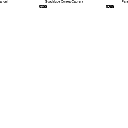
fanoni
Guadalupe Correa-Cabrera
Fann
$
300
$
205