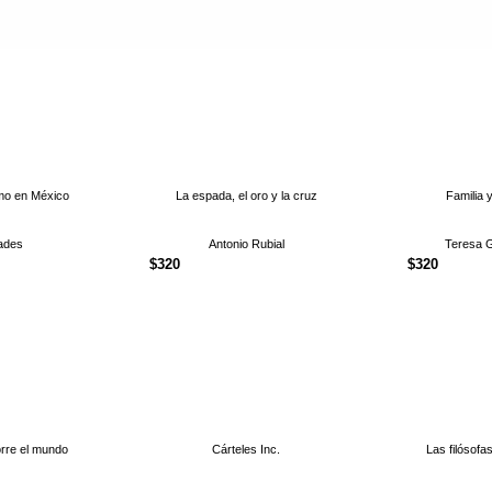
smo en México
La espada, el oro y la cruz
Familia 
lades
Antonio Rubial
Teresa 
$
320
$
320
rre el mundo
Cárteles Inc.
Las filósofa