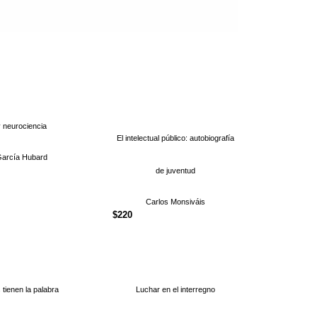
y neurociencia
El intelectual público: autobiografía
García Hubard
de juventud
Carlos Monsiváis
$
220
s tienen la palabra
Luchar en el interregno