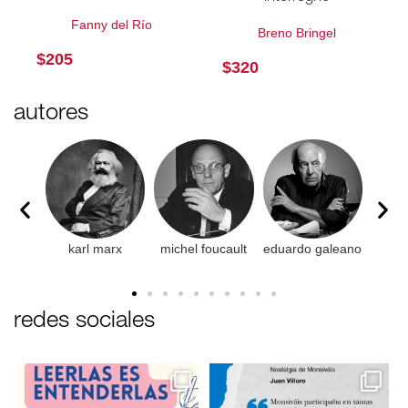
Fanny del Río
Breno Bringel
$
205
$
320
autores
ussel
karl marx
michel foucault
eduardo galeano
rola
redes sociales
Este 10 de mayo, regala libros 📚✨
En el marco del natalicio de Carlos

Monsiváis 📚✨,
...
Te
...