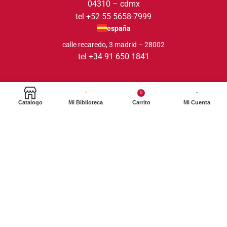
04310 – cdmx
tel +52 55 5658-7999
españa
calle recaredo, 3 madrid – 28002
tel +34 91 650 1841
0
Catalogo
Mi Biblioteca
Carrito
Mi Cuenta
2024. Siglo XXI Editores Argentina ©️. Todos los derechos
reservados