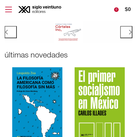
$
0
0
últimas novedades