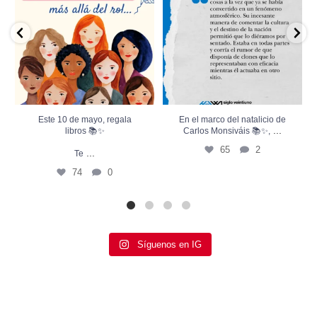
65
2
74
0
Este 10 de mayo, regala
En el marco del natalicio de
...
libros 📚✨
Carlos Monsiváis 📚✨,
65
2
...
Te
74
0
Síguenos en IG